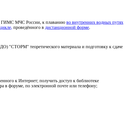
ых ГИМС МЧС России, к плаванию
во внутренних водных путях
цикле,
проведённого в
дистанционной форме
.
ЭДО) "СТОРМ" теоретического материала и подготовку к сдаче
енного к Интернет; получить доступ к библиотеке
а в форуме, по электронной почте или телефону;