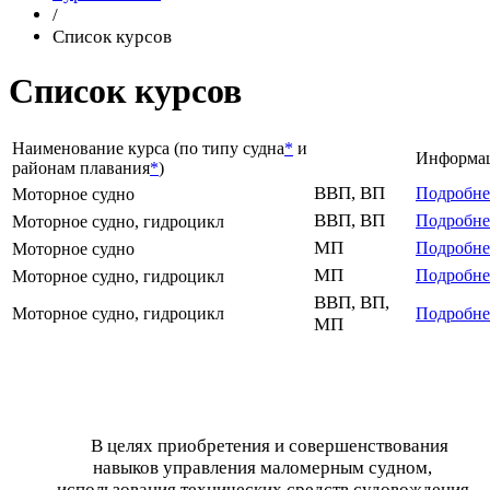
/
Список курсов
Список курсов
Наименование курса (по типу судна
*
и
Информа
районам плавания
*
)
ВВП, ВП
Подробне
Моторное судно
ВВП, ВП
Подробне
Моторное судно,
гидроцикл
МП
Подробне
Моторное судно
МП
Подробне
Моторное судно,
гидроцикл
ВВП, ВП,
Моторное судно,
гидроцикл
Подробне
МП
В целях приобретения и совершенствования
навыков управления маломерным судном,
использования технических средств судовождения