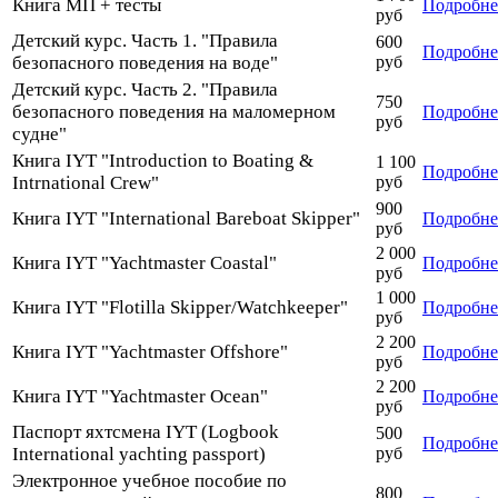
Книга МП + тесты
Подробне
руб
Детский курс. Часть 1. "Правила
600
Подробне
безопасного поведения на воде"
руб
Детский курс. Часть 2. "Правила
750
безопасного поведения на маломерном
Подробне
руб
судне"
Книга IYT "Introduction to Boating &
1 100
Подробне
Intrnational Crew"
руб
900
Книга IYT "International Bareboat Skipper"
Подробне
руб
2 000
Книга IYT "Yachtmaster Coastal"
Подробне
руб
1 000
Книга IYT "Flotilla Skipper/Watchkeeper"
Подробне
руб
2 200
Книга IYT "Yachtmaster Offshore"
Подробне
руб
2 200
Книга IYT "Yachtmaster Ocean"
Подробне
руб
Паспорт яхтcмена IYT (Logbook
500
Подробне
International yachting passport)
руб
Электронное учебное пособие по
800