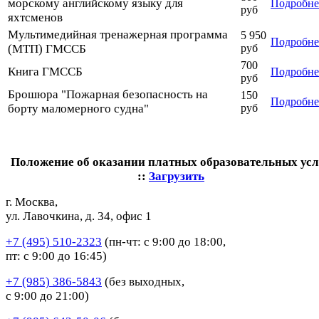
морскому английскому языку для
Подробне
руб
яхтсменов
Мультимедийная тренажерная программа
5 950
Подробне
(МТП) ГМССБ
руб
700
Книга ГМССБ
Подробне
руб
Брошюра "Пожарная безопасность на
150
Подробне
борту маломерного судна"
руб
Положение об оказании платных образовательных усл
::
Загрузить
г. Москва,
ул. Лавочкина, д. 34, офис 1
+7 (495) 510-2323
(пн-чт: с 9:00 до 18:00,
пт: с 9:00 до 16:45)
+7 (985) 386-5843
(без выходных,
с 9:00 до 21:00)