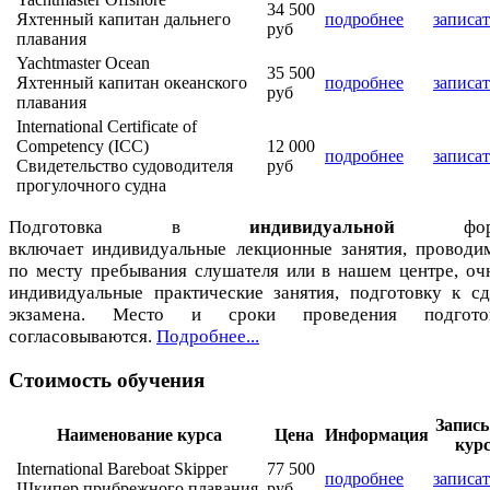
34 500
Яхтенный капитан дальнего
подробнее
записат
руб
плавания
Yachtmaster Ocean
35 500
Яхтенный капитан океанского
подробнее
записат
руб
плавания
International Certificate of
Competency (ICC)
12 000
подробнее
записат
Свидетельство судоводителя
руб
прогулочного судна
Подготовка в
индивидуальной
фор
включает индивидуальные лекционные занятия, проводи
по месту пребывания слушателя или в нашем центре, оч
индивидуальные практические занятия, подготовку к сд
экзамена. Место и сроки проведения подгото
согласовываются.
Подробнее...
Стоимость обучения
Запись
Наименование курса
Цена
Информация
кур
International Bareboat Skipper
77 500
подробнее
записат
Шкипер прибрежного плавания
руб