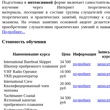
Подготовка в
интенсивной
форме включает самостоятель
изучение через Интернет теоретическо
материала, посещение в составе группы слушателей оч
теоретических и практических занятий, подготовку к сд
экзамена. На очных занятиях основной акцент делается
приобретение слушателями практических умений и навык
Подробнее...
Стоимость обучения
Запись
Наименование курса
Цена
Информация
кур
International Bareboat Skipper
34 500
подробнее
записат
Шкипер прибрежного плавания
руб
VHF Radio Operator
16 000
подробнее
записат
УКВ радиооператор
руб
International Crew
20 000
Квалифицированный член
подробнее
записат
руб
экипажа
Yachtmaster Coastal
34 500
Яхтенный капитан
подробнее
записат
руб
прибрежного плавания
Yachtmaster Offshore