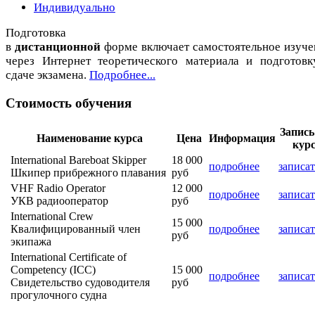
Индивидуально
Подготовка
в
дистанционной
форме включает самостоятельное изуче
через Интернет теоретического материала и подготовк
сдаче экзамена.
Подробнее...
Стоимость обучения
Запись
Наименование курса
Цена
Информация
кур
International Bareboat Skipper
18 000
подробнее
записат
Шкипер прибрежного плавания
руб
VHF Radio Operator
12 000
подробнее
записат
УКВ радиооператор
руб
International Crew
15 000
Квалифицированный член
подробнее
записат
руб
экипажа
International Certificate of
Competency (ICC)
15 000
подробнее
записат
Свидетельство судоводителя
руб
прогулочного судна