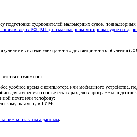
рсу подготовки судоводителей маломерных судов, поднадзорн
вания в водах РФ (МП), на маломерном моторном судне и гидро
 изучение в системе электронного дистанционного обучения (С
ляется возможность:
юбое удобное время с компьютера или мобильного устройства, п
обий для изучения теоретических разделов программы подготовк
онной почте или телефону;
ическому экзамену в ГИМС.
о
нашим контактным данным
.