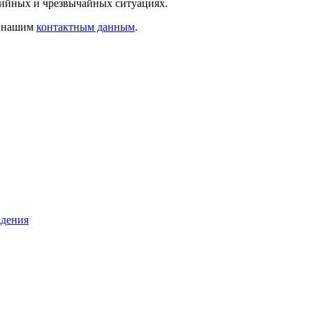
рийных и чрезвычайных ситуациях.
о нашим
контактным данным
.
ждения