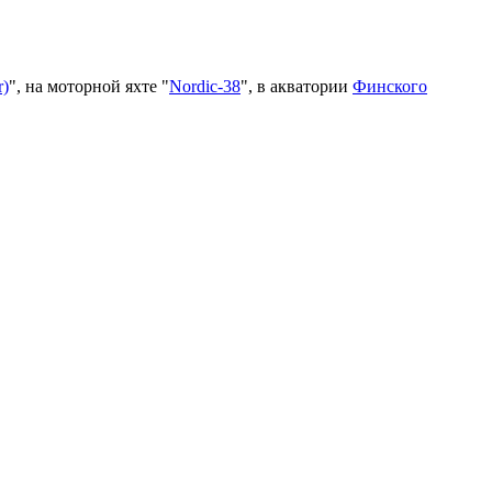
r)
", на моторной яхте "
Nordic-38
", в акватории
Финского