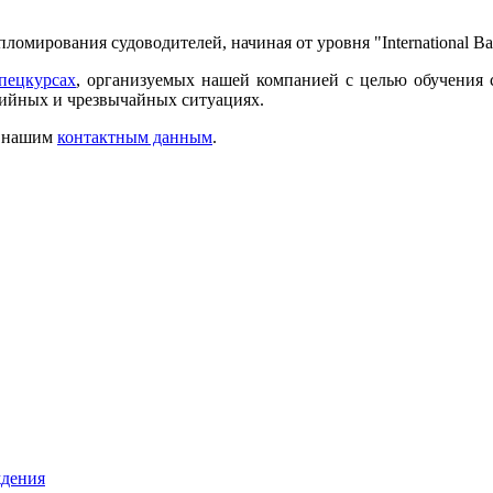
омирования судоводителей, начиная от уровня "International Bar
пецкурсах
, организуемых нашей компанией с целью обучения 
рийных и чрезвычайных ситуациях.
о нашим
контактным данным
.
ждения