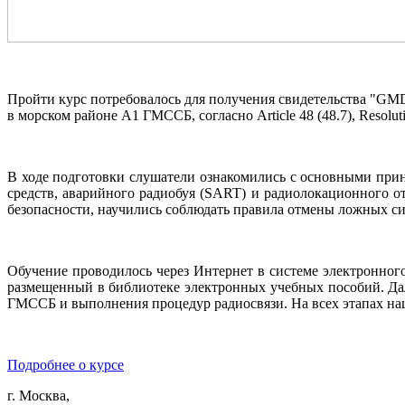
Пройти курс потребовалось для получения свидетельства "GM
в морском районе A1 ГМССБ, согласно Article 48 (48.7), Resolu
В ходе подготовки слушатели ознакомились с основными пр
средств, аварийного радиобуя (SART) и радиолокационного о
безопасности, научились соблюдать правила отмены ложных си
Обучение проводилось через Интернет в системе электронног
размещенный в библиотеке электронных учебных пособий. Да
ГМССБ и выполнения процедур радиосвязи. На всех этапах на
Подробнее о курсе
г. Москва,