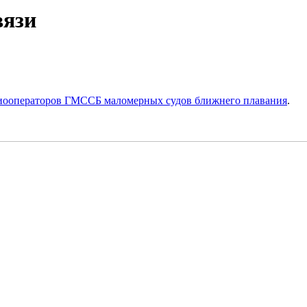
вязи
иооператоров ГМССБ маломерных судов ближнего плавания
.