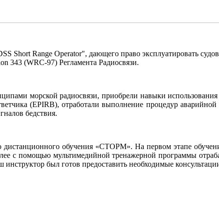
DSS Short Range Operator", дающего право эксплуатировать су
tion 343 (WRC-97) Регламента Радиосвязи.
инципами морской радиосвязи, приобрели навыки использовани
тветчика (EPIRB), отработали выполнение процедур аварийной 
гналов бедствия.
о дистанционного обучения «СТОРМ». На первом этапе обучени
лее с помощью мультимедийной тренажерной программы отраба
ш инструктор был готов предоставить необходимые консультаци