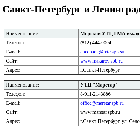
Санкт-Петербург и Ленинград
Наименование
:
Морской УТЦ ГМА им.ад
Телефон
:
(812) 444-0004
E-mail:
anechaev
@mtc.spb.su
Сайт
:
www.makarov.spb.ru
Адрес
:
г.Санкт-Петербург
Наименование
:
УТЦ "Марстар"
Телефон
:
8-
911-2143886
E-mail:
office@marstar.spb.ru
Сайт
:
www.marstar.spb.ru
Адрес
:
г.Санкт-Петербург, ул. Се