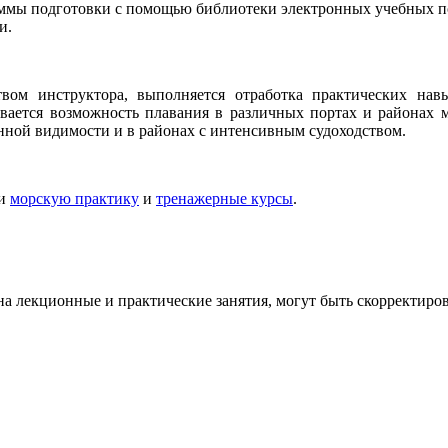
аммы подготовки с помощью библиотеки электронных учебных п
и.
твом инструктора, выполняется отработка практических на
вается возможность плавания в различных портах и районах м
ченной видимости и в районах с интенсивным судоходством.
ти
морскую практику
и
тренажерные курсы
.
на лекционные и практические занятия, могут быть скорректиро