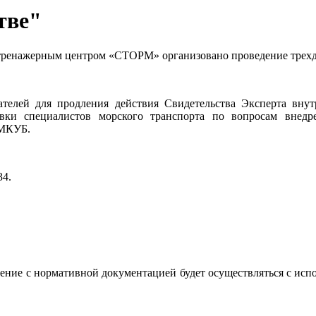
тве"
-тренажерным центром «СТОРМ» организовано проведение трехдн
телей для продления действия Свидетельства Эксперта внут
овки специалистов морского транспорта по вопросам внед
 МКУБ.
34.
мление с нормативной документацией будет осуществляться с ис