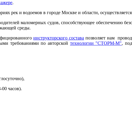
нажере
.
иях рек и водоемов в городе Москве и области, осуществляется 
оводителей маломерных судов, способствующее обеспечению безо
ужающей среды.
лифицированного
инструкторского состава
позволяет нам провод
ными требованиями по авторской
технологии "СТОРМ-М"
, по
глосуточно),
-00 часов).