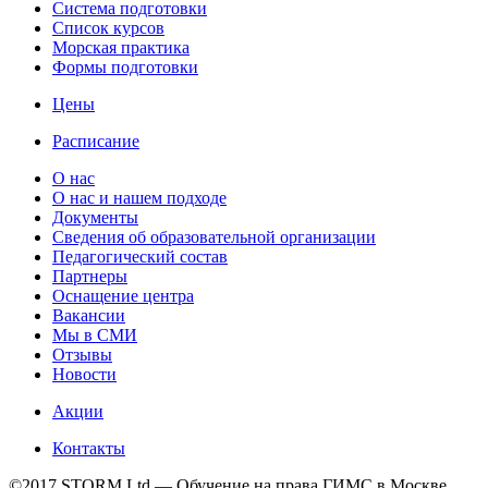
Cистема подготовки
Список курсов
Морская практика
Формы подготовки
Цены
Расписание
О нас
О нас и нашем подходе
Документы
Сведения об образовательной организации
Педагогический состав
Партнеры
Оснащение центра
Вакансии
Мы в СМИ
Отзывы
Новости
Акции
Контакты
©2017 STORM Ltd — Обучение на права ГИМС в Москве