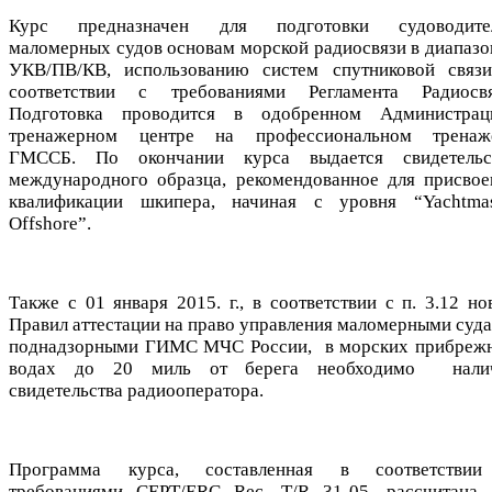
Курс предназначен для подготовки cудоводите
маломерных судов основам морской радиосвязи в диапазо
УКВ/ПВ/КВ, использованию систем спутниковой связи
соответствии с требованиями Регламента Радиосвя
Подготовка проводится в одобренном Администрац
тренажерном центре на профессиональном тренаж
ГМССБ. По окончании курса выдается свидетельс
международного образца, рекомендованное для присвое
квалификации шкипера, начиная с уровня “Yachtmas
Offshore”.
Также с 01 января 2015. г., в соответствии с п. 3.12 но
Правил аттестации на право управления маломерными суда
поднадзорными ГИМС МЧС России, в морских прибреж
водах до 20 миль от берега необходимо нали
свидетельства радиооператора.
Программа курса, составленная в соответстви
требованиями CEPT/ERC Rec. T/R 31-05, рассчитана 