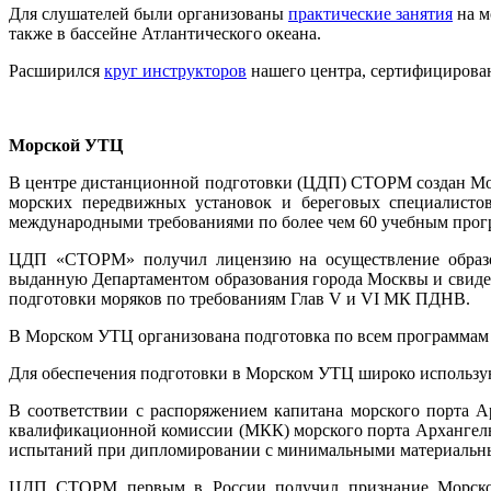
Для слушателей были организованы
практические занятия
на м
также в бассейне Атлантического океана.
Расширился
круг инструкторов
нашего центра, сертифицированны
Морской УТЦ
В центре дистанционной подготовки (ЦДП) СТОРМ создан Мо
морских передвижных установок и береговых специалистов
международными требованиями по более чем 60 учебным прог
ЦДП «СТОРМ» получил лицензию на осуществление образова
выданную Департаментом образования города Москвы и свиде
подготовки моряков по требованиям Глав V и VI МК ПДНВ.
В Морском УТЦ организована подготовка по всем программам
Для обеспечения подготовки в Морском УТЦ широко использую
В соответствии с распоряжением капитана морского порта А
квалификационной комиссии (МКК) морского порта Архангель
испытаний при дипломировании с минимальными материальным
ЦДП СТОРМ первым в России получил признание Морской