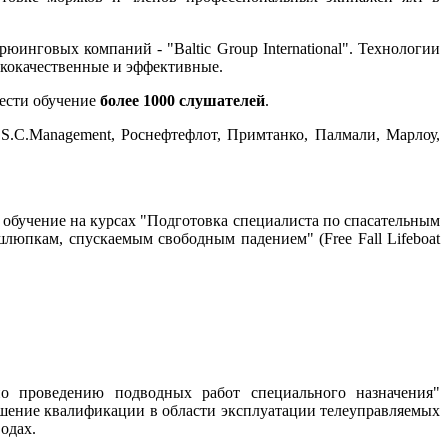
нговых компаний - "Baltic Group International". Технологии
ококачественные и эффективные.
ести обучение
более 1000 слушателей
.
.C.Management, Роснефтефлот, Примтанко, Палмали, Марлоу,
л обучение на курсах "Подготовка специалиста по спасательным
люпкам, спускаемым свободным падением" (Free Fall Lifeboat
о проведению подводных работ специального назначения"
шение квалификации в области эксплуатации телеуправляемых
одах.