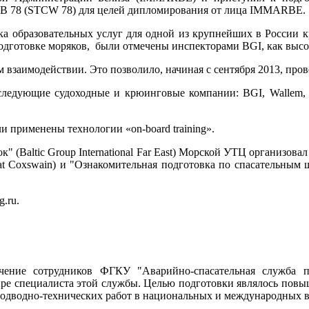
В 78 (STCW 78) для целей дипломирования от лица IMMARBE.
бразовательных услуг для одной из крупнейших в России крюи
одготовке моряков, были отмечены инспекторами BGI, как выс
 взаимодействии. Это позволило, начиная с сентября 2013, пров
едующие судоходные и крюинговые компании: BGI, Wallem, S
и применены технологии «on-board training».
 (Baltic Group International Far East) Морской УТЦ организова
at Coxswain) и "Ознакомительная подготовка по спасательным ш
.ru.
ние сотрудников ФГКУ "Аварийно-спасательная служба п
е специалиста этой службы. Целью подготовки являлось повы
дводно-технических работ в национальных и международных в