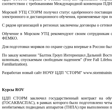
соответствии с требованиями Международной конвенции ПДН
Морской УТЦ СТОРМ получил статус одобренного поставщика о
электронного и дистанционного обучения, применяемые при п
С рядом организаций в регионах заключены договоры о сетевом
Обучение в Морском УТЦ рекомендуют своим сотрудникам сл
ФЕМКО.
Для подготовки моряков по охране судна впервые в России был
По заказу компании "Балтик Гроуп Интернешнл Дальний Восток"
шлюпкам, спускаемым свободным падением" (Free Fall Lifebo
Familiarization).
Разработан новый сайт НОЧУ ЦДП "СТОРМ" www.stormtraining
Курсы ROV
ЦДП СТОРМ заключил государственный контракт на обуче
(ГОСАКВАСПАС), в рамках которого было подготовлено четыр
необитаемых подводных аппаратов (ТНПА) при выполнении по