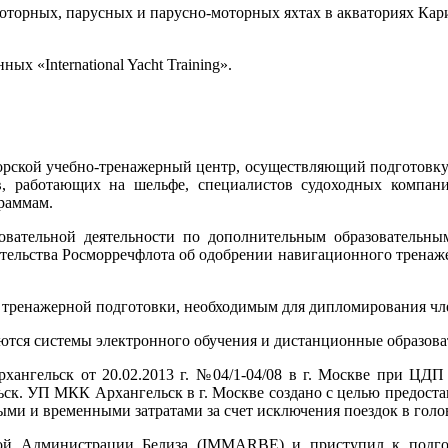
оторных, парусных и парусно-моторных яхтах в акваториях Кари
х «International Yacht Training».
рской учебно-тренажерный центр, осуществляющий подготовку 
, работающих на шельфе, специалистов судоходных компан
раммам.
тельной деятельности по дополнительным образовательным
тельства Росморречфлота об одобрении навигационного тренаж
 тренажерной подготовки, необходимым для дипломирования чл
тся системы электронного обучения и дистанционные образова
рхангельск от 20.02.2013 г. №04/1-04/08 в г. Москве при Ц
ск. УП МКК Архангельск в г. Москве создано с целью предос
и и временными затратами за счет исключения поездок в гол
 Администрации Белиза (IMMARBE) и приступил к подгото