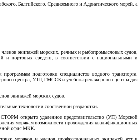
бского, Балтийского, Средиземного и Адриатического морей, а
членов экипажей морских, речных и рыбопромысловых судов,
ий и портовых средств, в соответствии с национальными и
 программам подготовки специалистов водного транспорта,
ерного центра, УТЦ ГМССБ и учебно-тренажерного центра для
енов экипажей морских судов.
тельные технологии собственной разработки.
ДП СТОРМ открыто удаленное представительство (УП) Морской
тавления морякам возможности прохождения квалификационных
овной офис МКК.
вке моряков и членов профессиональных экипажей яхт в