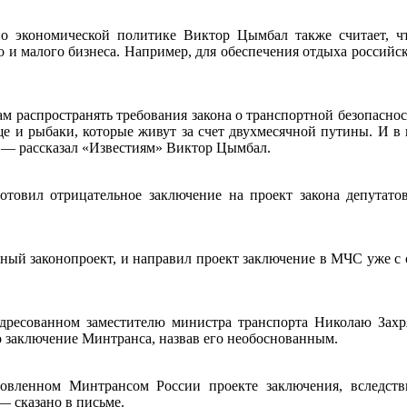
о экономической политике Виктор Цымбал также считает, чт
 и малого бизнеса. Например, для обеспечения отдыха российски
распространять требования закона о транспортной безопасност
ще и рыбаки, которые живут за счет двухмесячной путины. И в
 — рассказал «Известиям» Виктор Цымбал.
товил отрицательное заключение на проект закона депутато
ный законопроект, и направил проект заключение в МЧС уже с
адресованном заместителю министра транспорта Николаю Зах
о заключение Минтранса, назвав его необоснованным.
вленном Минтрансом России проекте заключения, вследстви
— сказано в письме.