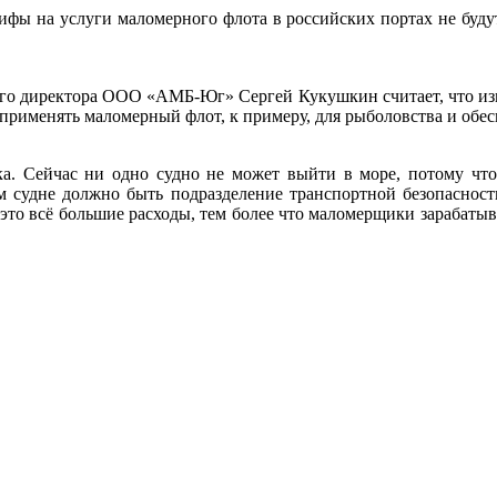
фы на услуги маломерного флота в российских портах не будут 
ного директора ООО «АМБ-Юг» Сергей Кукушкин считает, что изм
 применять маломерный флот, к примеру, для рыболовства и обе
а. Сейчас ни одно судно не может выйти в море, потому что
дом судне должно быть подразделение транспортной безопаснос
 это всё большие расходы, тем более что маломерщики зарабат