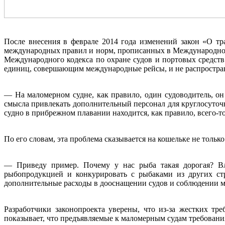
После внесения в феврале 2014 года изменений закон «О тр
международных правил и норм, прописанных в Международном к
Международного кодекса по охране судов и портовых средст
единиц, совершающим международные рейсы, и не распространяю
— На маломерном судне, как правило, один судоводитель, о
смысла привлекать дополнительный персонал для круглосуточн
судно в прибрежном плавании находится, как правило, всего-т
По его словам, эта проблема сказывается на кошельке не только
— Приведу пример. Почему у нас рыба такая дорогая? Вла
рыбопродукцией и конкурировать с рыбаками из других стр
дополнительные расходы в дооснащении судов и соблюдении м
Разработчики законопроекта уверены, что из-за жестких тр
показывает, что предъявляемые к маломерным судам требовани