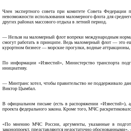
Член экспертного совета при комитете Совета Федерации п
невозможности использования маломерного флота для среднего
других районах массового отдыха в летний период.
— Нельзя на маломерный флот вопреки международным нормам 
смогут работать в принципе. Ведь маломерный флот — это е
курортном бизнесе — морские прогулки, водные аттракционы,
По информации «Известий», Министерство транспорта подго
инициативу.
— Минтранс хотел, чтобы правительство не поддерживало дан
Виктор Цымбал.
В официальном письме (есть в распоряжении «Известий»), 
проекта федерального закона. Кроме того, МЧС раскритиковал
«По мнению МЧС России, аргументы, указанные в подгото
законопроект, представляются недостаточно обоснованными», 