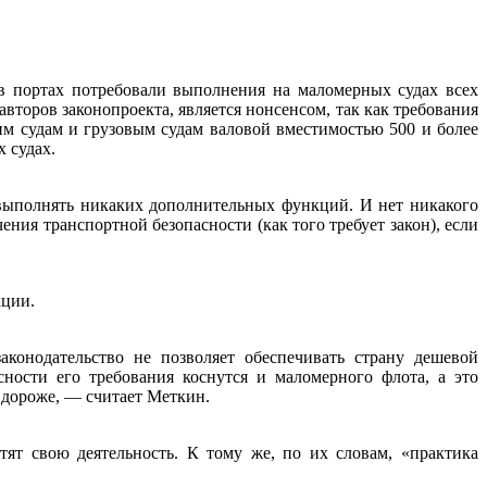
 в портах потребовали выполнения на маломерных судах всех
торов законопроекта, является нонсенсом, так как требования
м судам и грузовым судам валовой вместимостью 500 и более
 судах.
 выполнять никаких дополнительных функций. И нет никакого
ия транспортной безопасности (как того требует закон), если
кции.
конодательство не позволяет обеспечивать страну дешевой
ности его требования коснутся и маломерного флота, а это
 дороже, — считает Меткин.
тят свою деятельность. К тому же, по их словам, «практика