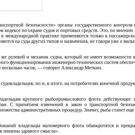
анспортной безопасности» органы государственного контроля
одексе по охране судов и портовых средств. Это, по мнению ав
в в международной практике применяются только к пассажирски
тся на суда других типов и назначения, не говоря уже о малых
н же рулевой и механик судна, который не имеет возможности
ого функционирования инженерно-технических систем обеспечен
о несколько часов, — говорит Александр Меткин.
 судовладельцев, но и, в итоге, на потребителях конечной проду
дельцам крупного рыбопромыслового флота действующее за
ан. С принятием изменений в закон о транспортной безопас
ножества административных процедур. Значит, рыба станет еще
ебований владельцы маломерного флота обанкротятся и прекра
я лишены здравого смысла».