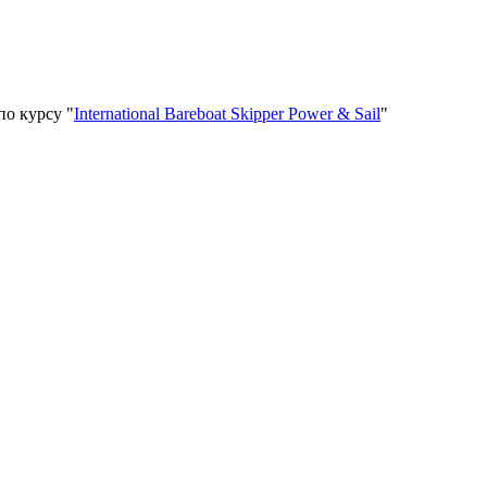
по курсу "
International Bareboat Skipper Power & Sаil
"