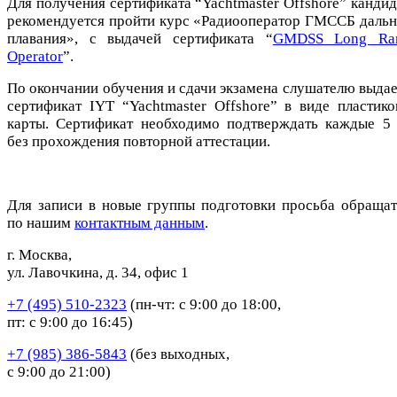
Для получения сертификата “Yachtmaster Offshore” кандид
рекомендуется пройти курс «Радиооператор ГМССБ дальн
плавания», с выдачей сертификата “
GMDSS Long Ra
Operator
”.
По окончании обучения и сдачи экзамена слушателю выдае
сертификат IYT “Yachtmaster Offshore” в виде пластико
карты. Сертификат необходимо подтверждать каждые 5 
без прохождения повторной аттестации.
Для записи в новые группы подготовки просьба обращат
по нашим
контактным данным
.
г. Москва,
ул. Лавочкина, д. 34, офис 1
+7 (495) 510-2323
(пн-чт: с 9:00 до 18:00,
пт: с 9:00 до 16:45)
+7 (985) 386-5843
(без выходных,
с 9:00 до 21:00)