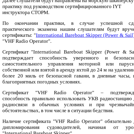
Далее слушатели будут направлены на морскую шкиперск
практику под руководством сертифицированного IYT
инструктора СТОРМ.
По окончании практики, в случае успешной сд
практического экзамена нашим слушателям будут вруч
сертификаты: "
International Bareboat Skipper (Power & Sail
"VHF Radio Operator".
Сертификат "International Bareboat Skipper (Power & Sai
подтверждает способность уверенного и безопасн
самостоятельного управления моторной или парусн
собственной или взятой в аренду яхтой до 24 м на удалени
более 20 миль от безопасной гавани, в дневные часы, 
благоприятных погодных условиях.
Сертификат "VHF Radio Operator" – подтвержд
способность правильно использовать УКВ радиостанцию 
радиосвязи в обычных условиях и при чрезвычай
обстоятельствах, в том числе в ситуации бедствия.
Наличие сертификата "VHF Radio Operator" обязательно 
дипломирования судоводителей, начиная от уро
"International Bareboat Skipper".