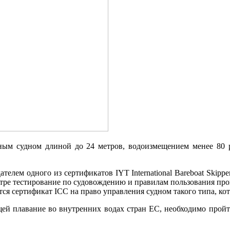
ным судном длиной до 24 метров, водоизмещением менее 80 ре
ем одного из сертификатов IYT International Bareboat Skipper, In
 центре тестирование по судовождению и правилам пользования 
я сертификат ICC на право управления судном такого типа, кот
щей плавание во внутренних водах стран ЕС, необходимо прой