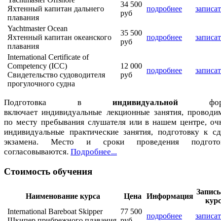
34 500
Яхтенный капитан дальнего
подробнее
записат
руб
плавания
Yachtmaster Ocean
35 500
Яхтенный капитан океанского
подробнее
записат
руб
плавания
International Certificate of
Competency (ICC)
12 000
подробнее
записат
Свидетельство судоводителя
руб
прогулочного судна
Подготовка в
индивидуальной
фор
включает индивидуальные лекционные занятия, проводи
по месту пребывания слушателя или в нашем центре, оч
индивидуальные практические занятия, подготовку к сд
экзамена. Место и сроки проведения подгото
согласовываются.
Подробнее...
Стоимость обучения
Запись
Наименование курса
Цена
Информация
кур
International Bareboat Skipper
77 500
подробнее
записат
Шкипер прибрежного плавания
руб