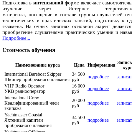
Подготовка в
интенсивной
форме включает самостоятель
изучение через Интернет теоретическо
материала, посещение в составе группы слушателей оч
теоретических и практических занятий, подготовку к сд
экзамена. На очных занятиях основной акцент делается
приобретение слушателями практических умений и навык
Подробнее...
Стоимость обучения
Запись
Наименование курса
Цена
Информация
кур
International Bareboat Skipper
34 500
подробнее
записат
Шкипер прибрежного плавания
руб
VHF Radio Operator
16 000
подробнее
записат
УКВ радиооператор
руб
International Crew
20 000
Квалифицированный член
подробнее
записат
руб
экипажа
Yachtmaster Coastal
34 500
Яхтенный капитан
подробнее
записат
руб
прибрежного плавания
Yachtmaster Offshore