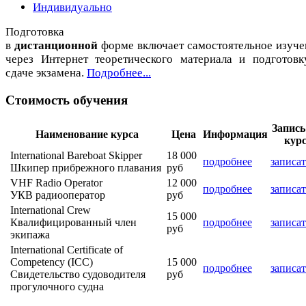
Индивидуально
Подготовка
в
дистанционной
форме включает самостоятельное изуче
через Интернет теоретического материала и подготовк
сдаче экзамена.
Подробнее...
Стоимость обучения
Запись
Наименование курса
Цена
Информация
кур
International Bareboat Skipper
18 000
подробнее
записат
Шкипер прибрежного плавания
руб
VHF Radio Operator
12 000
подробнее
записат
УКВ радиооператор
руб
International Crew
15 000
Квалифицированный член
подробнее
записат
руб
экипажа
International Certificate of
Competency (ICC)
15 000
подробнее
записат
Свидетельство судоводителя
руб
прогулочного судна