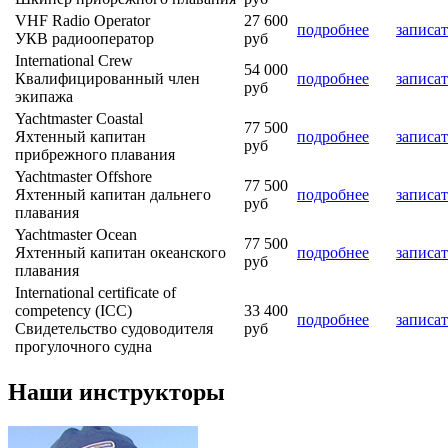
VHF Radio Operator
27 600
подробнее
записат
УКВ радиооператор
руб
International Crew
54 000
Квалифицированный член
подробнее
записат
руб
экипажа
Yachtmaster Coastal
77 500
Яхтенный капитан
подробнее
записат
руб
прибрежного плавания
Yachtmaster Offshore
77 500
Яхтенный капитан дальнего
подробнее
записат
руб
плавания
Yachtmaster Ocean
77 500
Яхтенный капитан океанского
подробнее
записат
руб
плавания
International certificate of
competency (ICC)
33 400
подробнее
записат
Свидетельство судоводителя
руб
прогулочного судна
Наши инструкторы