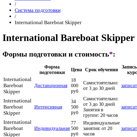
/
Cистема подготовки
/
International Bareboat Skipper
International Bareboat Skipper
Формы подготовки и стоимость
*
:
Форма
Запись
Цена
Срок обучения
подготовки
кур
International
18
Самостоятельно:
Bareboat
Дистанционная
000
записат
от 3 до 30 дней
руб
Skipper
Самостоятельно:
International
34
от 3 до 30 дней
Bareboat
Интенсивная
500
записат
Занятия в
руб
Skipper
группе: 20 часов
International
77
Индивидуальные
Bareboat
Индивидуальная
500
занятия: от 20
записат
руб
часов
Skipper