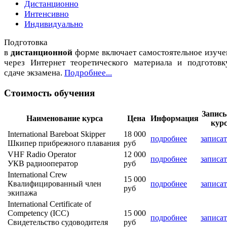
Дистанционно
Интенсивно
Индивидуально
Подготовка
в
дистанционной
форме включает самостоятельное изуче
через Интернет теоретического материала и подготовк
сдаче экзамена.
Подробнее...
Стоимость обучения
Запись
Наименование курса
Цена
Информация
кур
International Bareboat Skipper
18 000
подробнее
записат
Шкипер прибрежного плавания
руб
VHF Radio Operator
12 000
подробнее
записат
УКВ радиооператор
руб
International Crew
15 000
Квалифицированный член
подробнее
записат
руб
экипажа
International Certificate of
Competency (ICC)
15 000
подробнее
записат
Свидетельство судоводителя
руб