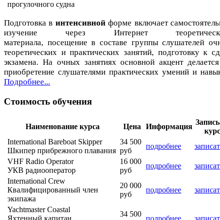
прогулочного судна
Подготовка в
интенсивной
форме включает самостоятель
изучение через Интернет теоретическо
материала, посещение в составе группы слушателей оч
теоретических и практических занятий, подготовку к сд
экзамена. На очных занятиях основной акцент делается
приобретение слушателями практических умений и навык
Подробнее...
Стоимость обучения
Запись
Наименование курса
Цена
Информация
кур
International Bareboat Skipper
34 500
подробнее
записат
Шкипер прибрежного плавания
руб
VHF Radio Operator
16 000
подробнее
записат
УКВ радиооператор
руб
International Crew
20 000
Квалифицированный член
подробнее
записат
руб
экипажа
Yachtmaster Coastal
34 500
Яхтенный капитан
подробнее
записат