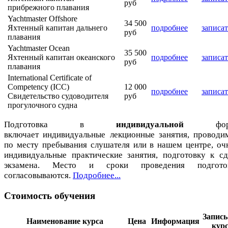
руб
прибрежного плавания
Yachtmaster Offshore
34 500
Яхтенный капитан дальнего
подробнее
записат
руб
плавания
Yachtmaster Ocean
35 500
Яхтенный капитан океанского
подробнее
записат
руб
плавания
International Certificate of
Competency (ICC)
12 000
подробнее
записат
Свидетельство судоводителя
руб
прогулочного судна
Подготовка в
индивидуальной
фор
включает индивидуальные лекционные занятия, проводи
по месту пребывания слушателя или в нашем центре, оч
индивидуальные практические занятия, подготовку к сд
экзамена. Место и сроки проведения подгото
согласовываются.
Подробнее...
Стоимость обучения
Запись
Наименование курса
Цена
Информация
кур