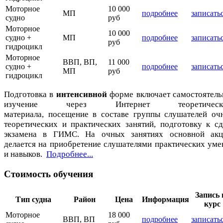
Моторное
10 000
МП
подробнее
записать
судно
руб
Моторное
10 000
судно +
МП
подробнее
записать
руб
гидроцикл
Моторное
ВВП, ВП,
11 000
судно +
подробнее
записать
МП
руб
гидроцикл
Подготовка в
интенсивной
форме включает самостоятель
изучение через Интернет теоретическо
материала, посещение в составе группы слушателей оч
теоретических и практических занятий, подготовку к сд
экзамена в ГИМС. На очных занятиях основной акц
делается на приобретение слушателями практических уме
и навыков.
Подробнее...
Стоимость обучения
Запись 
Тип судна
Район
Цена
Информация
курс
Моторное
18 000
ВВП, ВП
подробнее
записать