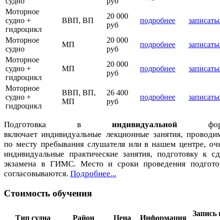
судно
руб
Моторное
20 000
судно +
ВВП, ВП
подробнее
записать
руб
гидроцикл
Моторное
20 000
МП
подробнее
записать
судно
руб
Моторное
20 000
судно +
МП
подробнее
записать
руб
гидроцикл
Моторное
ВВП, ВП,
26 400
судно +
подробнее
записать
МП
руб
гидроцикл
Подготовка в
индивидуальной
фор
включает индивидуальные лекционные занятия, проводи
по месту пребывания слушателя или в нашем центре, оч
индивидуальные практические занятия, подготовку к сд
экзамена в ГИМС. Место и сроки проведения подгото
согласовываются.
Подробнее...
Стоимость обучения
Запись 
Тип судна
Район
Цена
Информация