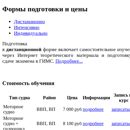
Формы подготовки и цены
Дистанционно
Интенсивно
Индивидуально
Подготовка
в
дистанционной
форме включает самостоятельное изуче
через Интернет теоретического материала и подготовк
сдаче экзамена в ГИМС.
Подробнее...
Стоимость обучения
Запись 
Тип судна
Район
Цена
Информация
курс
Моторное
ВВП, ВП
7 000 руб
подробнее
записать
судно
Моторное
судно +
ВВП, ВП
8 100 руб
подробнее
записать
гидроцикл