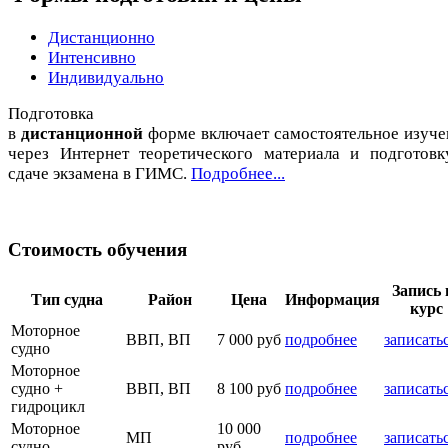
Дистанционно
Интенсивно
Индивидуально
Подготовка
в
дистанционной
форме включает самостоятельное изуче
через Интернет теоретического материала и подготовк
сдаче экзамена в ГИМС.
Подробнее...
Стоимость обучения
Запись 
Тип судна
Район
Цена
Информация
курс
Моторное
ВВП, ВП
7 000 руб
подробнее
записать
судно
Моторное
судно +
ВВП, ВП
8 100 руб
подробнее
записать
гидроцикл
Моторное
10 000
МП
подробнее
записать
судно
руб