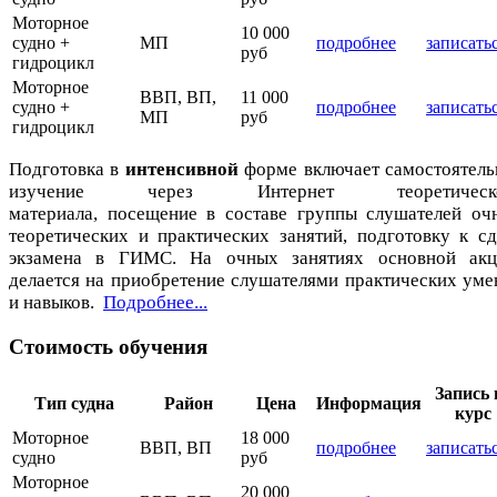
Моторное
10 000
судно +
МП
подробнее
записать
руб
гидроцикл
Моторное
ВВП, ВП,
11 000
судно +
подробнее
записать
МП
руб
гидроцикл
Подготовка в
интенсивной
форме включает самостоятель
изучение через Интернет теоретическо
материала, посещение в составе группы слушателей оч
теоретических и практических занятий, подготовку к сд
экзамена в ГИМС. На очных занятиях основной акц
делается на приобретение слушателями практических уме
и навыков.
Подробнее...
Стоимость обучения
Запись 
Тип судна
Район
Цена
Информация
курс
Моторное
18 000
ВВП, ВП
подробнее
записать
судно
руб
Моторное
20 000