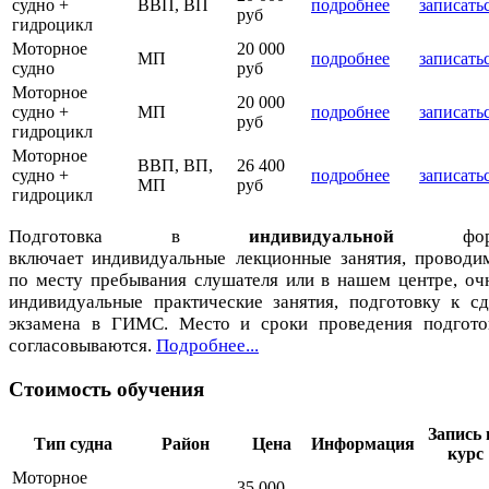
судно +
ВВП, ВП
подробнее
записать
руб
гидроцикл
Моторное
20 000
МП
подробнее
записать
судно
руб
Моторное
20 000
судно +
МП
подробнее
записать
руб
гидроцикл
Моторное
ВВП, ВП,
26 400
судно +
подробнее
записать
МП
руб
гидроцикл
Подготовка в
индивидуальной
фор
включает индивидуальные лекционные занятия, проводи
по месту пребывания слушателя или в нашем центре, оч
индивидуальные практические занятия, подготовку к сд
экзамена в ГИМС. Место и сроки проведения подгото
согласовываются.
Подробнее...
Стоимость обучения
Запись 
Тип судна
Район
Цена
Информация
курс
Моторное
35 000