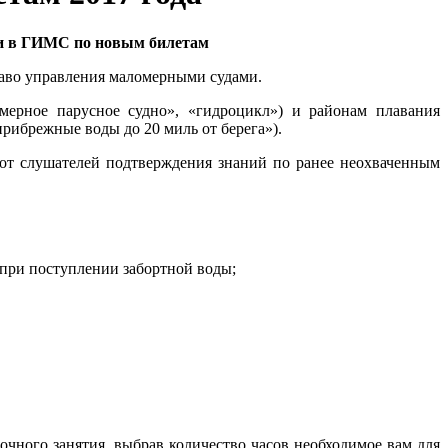
ми в ГИМС по новым билетам
раво управления маломерными судами.
мерное парусное судно», «гидроцикл») и районам плавания
ибрежные воды до 20 миль от берега»).
 от слушателей подтверждения знаний по ранее неохваченным
, при поступлении забортной воды;
чного занятия, выбрав количество часов необходимое вам для