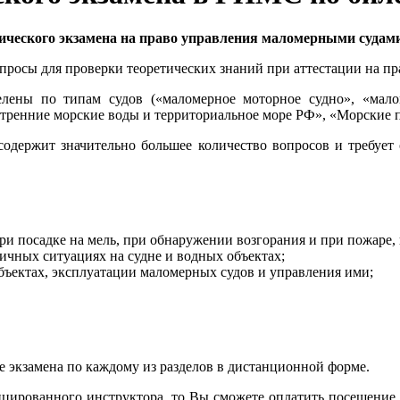
ического экзамена на право управления маломерными суда
опросы для проверки теоретических знаний при аттестации на п
елены по типам судов («маломерное моторное судно», «мало
ренние морские воды и территориальное море РФ», «Морские пр
содержит значительно большее количество вопросов и требует
 при посадке на мель, при обнаружении возгорания и при пожаре
ичных ситуациях на судне и водных объектах;
бъектах, эксплуатации маломерных судов и управления ими;
 экзамена по каждому из разделов в дистанционной форме.
цированного инструктора, то Вы сможете оплатить посещение о