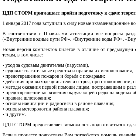
ЦДП СТОРМ приглашает пройти подготовку к сдаче теорет
1 января 2017 года вступили в силу новые экзаменационные в
В соответствии с Правилами аттестации все вопросы разд
(«Внутренние водные пути РФ», «Внутренние воды РФ», «Внут
Новая версия комплектов билетов в отличие от предыдущей 
темам, в том числе:
• уход за судовым двигателем (парусами),
• судовые спасательные средства и правила их использования,
• предотвращение пожаров и борьба с пожарами;
• действия при выходе двигателя из строя, при столкновении,
• методы оказания первой помощи лицам, пострадавшим в разл
• предотвращение загрязнения окружающей среды на водных о
• правила шлюзования;
• основы навигации и радиосвязи в районе плавания;
• основы метеорологии района плавания;
• и другим.
ЦДП СТОРМ предоставляет возможность подготовиться к сдаче
Если в процессе подготовки Вам потребуется помощь квалифи